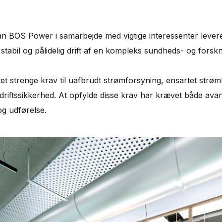
an BOS Power i samarbejde med vigtige interessenter lev
stabil og pålidelig drift af en kompleks sundheds- og forskni
tet strenge krav til uafbrudt strømforsyning, ensartet strømk
t driftssikkerhed. At opfylde disse krav har krævet både av
og udførelse.