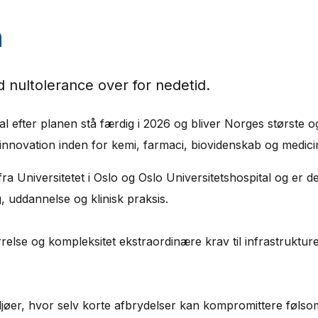
n
d nultolerance over for nedetid.
skal efter planen stå færdig i 2026 og bliver Norges største
nnovation inden for kemi, farmaci, biovidenskab og medici
a Universitetet i Oslo og Oslo Universitetshospital og er des
 uddannelse og klinisk praksis.
størrelse og kompleksitet ekstraordinære krav til infrastruktu
i miljøer, hvor selv korte afbrydelser kan kompromittere føls