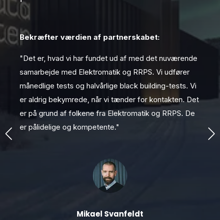
rs
Bekræfter værdien af partnerskabet:
"V
t
Ec
"Det er, hvad vi har fundet ud af med det nuværende
en
samarbejde med Elektromatik og RRPS. Vi udfører
sp
månedlige tests og halvårlige black building-tests. Vi
d
pro
er aldrig bekymrede, når vi tænder for kontakten. Det
er på grund af folkene fra Elektromatik og RRPS. De
er pålidelige og kompetente."
Mikael Svanfeldt