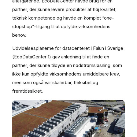
altafgørende. EcoDataCenter havde brug for en
partner, der kunne levere produkter af høj kvalitet,
teknisk kompetence og havde en komplet “one-
stopshop”-tilgang til at opfylde virksomhedens
behov.
Udvidelsesplanerne for datacenteret i Falun i Sverige
(EcoDataCenter 1) gav anledning til at finde en
partner, der kunne tilbyde en nødstrømsløsning, som
ikke kun opfyldte virksomhedens umiddelbare krav,
men som også var skalerbar, fleksibel og
fremtidssikret.